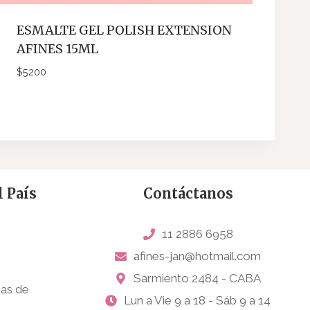
ESMALTE GEL POLISH EXTENSION
AFINES 15ML
$
5200
 País
Contáctanos
11 2886 6958
afines-jan@hotmail.com
Sarmiento 2484 - CABA
sas de
Lun a Vie 9 a 18 - Sáb 9 a 14