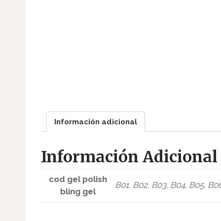
Información adicional
Información Adicional
cod gel polish
B01, B02, B03, B04, B05, B0
bling gel