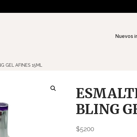
Nuevos i
NG GEL AFINES 15ML
ESMALTE
BLING G
$
5200