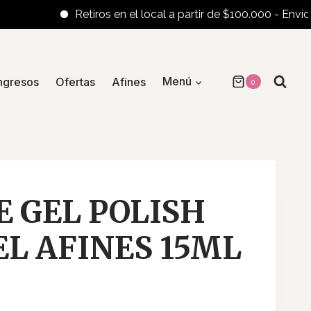
Retiros en el local a partir de $100.000 - Envíos al i
ngresos
Ofertas
Afines
Menú
0
 GEL POLISH
EL AFINES 15ML