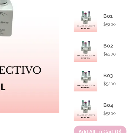
B01
$
5200
B02
$
5200
B03
$
5200
B04
$
5200
Add All To Cart (
0
)