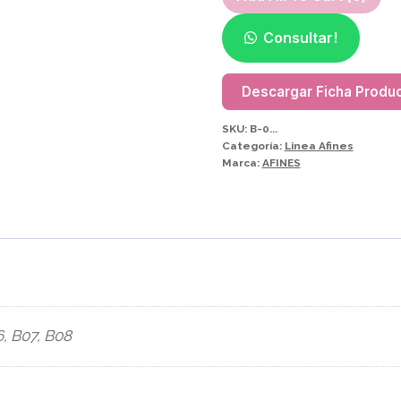
B05
$
5200
Consultar!
Descargar Ficha Produ
B06
$
5200
SKU:
B-0...
Categoría:
Linea Afines
Marca:
AFINES
B07
$
5200
B08
$
5200
6, B07, B08