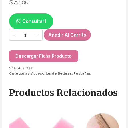
$
71300
Consultar!
DERMOGRAFO
Añadir Al Carrito
CHARMANT
II
AF51243
Descargar Ficha Producto
cantidad
SKU:
AF51243
Categorías:
Accesorios de Belleza
,
Pestañas
Productos Relacionados