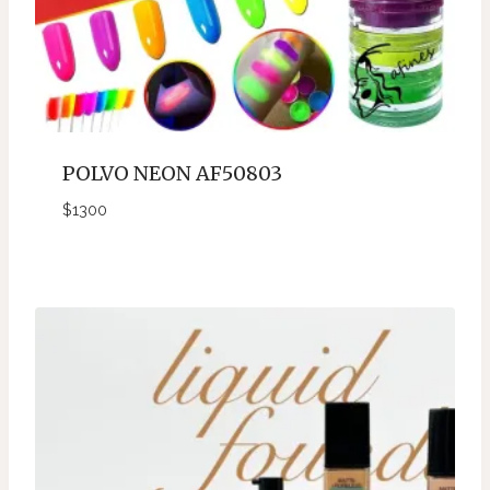
POLVO NEON AF50803
$
1300