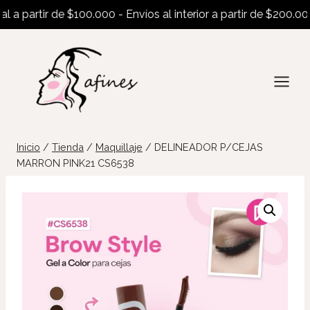
partir de $100.000 - Envíos al interior a partir de $200.000
Saltar
al
contenido
Inicio
/
Tienda
/
Maquillaje
/
DELINEADOR P/CEJAS
MARRON PINK21 CS6538