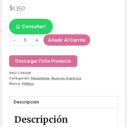
$
1350
Consultar!
DELINEADOR
Añadir Al Carrito
P/CEJAS
MARRON
PINK21
Descargar Ficha Producto
CS6538
SKU:
CS6538
cantidad
Categorías:
Maquillaje
,
Nuevos ingresos
Marca:
PINK21
Descripción
Descripción