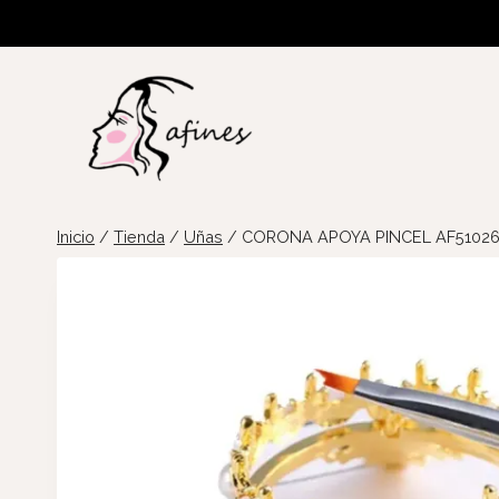
Saltar
al
contenido
Inicio
/
Tienda
/
Uñas
/
CORONA APOYA PINCEL AF5102