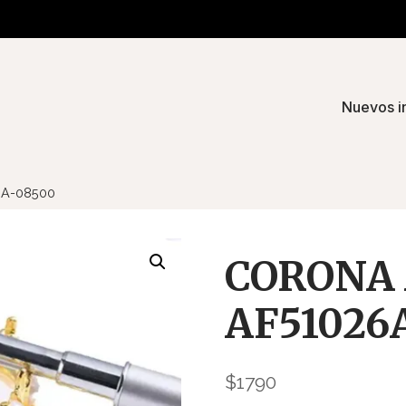
Nuevos i
6A-08500
CORONA 
AF51026
$
1790