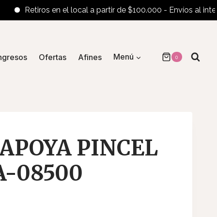
Retiros en el local a partir de $100.000 - Envíos al interior 
ngresos
Ofertas
Afines
Menú
0
APOYA PINCEL
A-08500