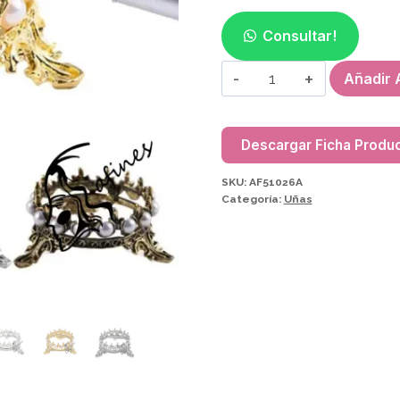
Consultar!
CORONA
Añadir A
APOYA
PINCEL
AF51026A-
Descargar Ficha Produ
08500
SKU:
AF51026A
cantidad
Categoría:
Uñas