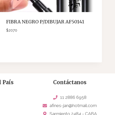
FIBRA NEGRO P/DIBUJAR AF50141
$
2070
 País
Contáctanos
11 2886 6958
afines-jan@hotmail.com
Sarmiento 2484 - CABA