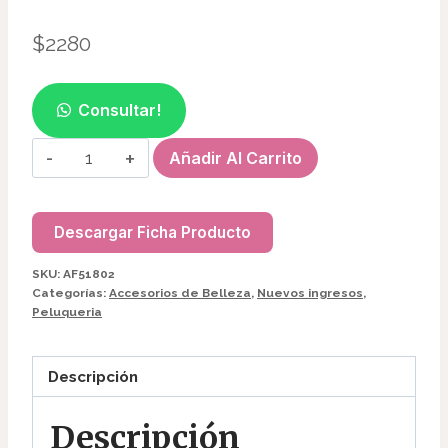
$
2280
Consultar!
CEPILLO
Añadir Al Carrito
PLEGABLE
C/ESPEJO
P/
Descargar Ficha Producto
CARTERA
SKU:
AF51802
AF51802
Categorías:
Accesorios de Belleza
,
Nuevos ingresos
,
cantidad
Peluqueria
Descripción
Descripción