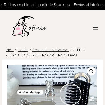
tiros en el local a partir de $100.000 - Envíos al interior a pa
Saltar
al
contenido
Inicio
/
Tienda
/
Accesorios de Belleza
/
CEPILLO
PLEGABLE C/ESPEJO P/ CARTERA AF51802