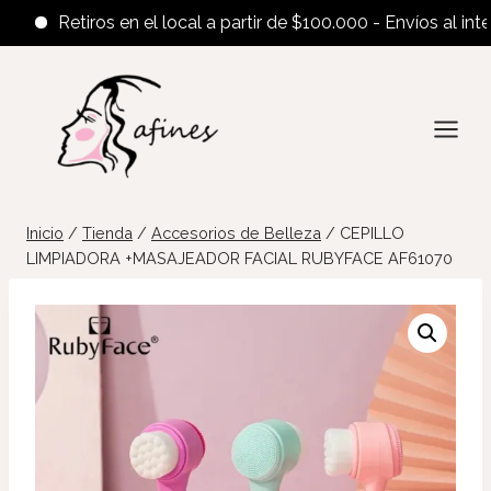
Retiros en el local a partir de $100.000 - Envíos al interior
Saltar
al
contenido
Inicio
/
Tienda
/
Accesorios de Belleza
/
CEPILLO
LIMPIADORA +MASAJEADOR FACIAL RUBYFACE AF61070