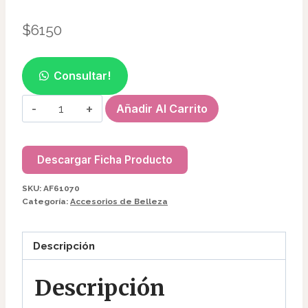
$
6150
Consultar!
CEPILLO
Añadir Al Carrito
LIMPIADORA
+MASAJEADOR
FACIAL
Descargar Ficha Producto
RUBYFACE
SKU:
AF61070
AF61070
Categoría:
Accesorios de Belleza
cantidad
Descripción
Descripción