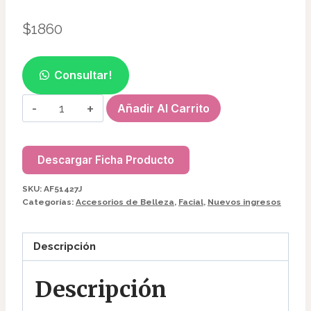
$
1860
Consultar!
CEPILLO
Añadir Al Carrito
LIMPIADOR
FACIAL
MANUAL
Descargar Ficha Producto
AF51427
SKU:
AF51427J
cantidad
Categorías:
Accesorios de Belleza
,
Facial
,
Nuevos ingresos
Descripción
Descripción