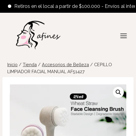
Retiros en el local a partir de $100.000 - Envíos al interior
Saltar
al
contenido
Inicio
/
Tienda
/
Accesorios de Belleza
/
CEPILLO
LIMPIADOR FACIAL MANUAL AF51427