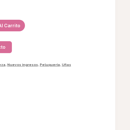
l Carrito
cto
eza
,
Nuevos ingresos
,
Peluqueria
,
Uñas