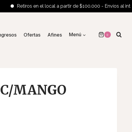
Retiros en el local a partir de $100.000 - Envíos al interior 
ngresos
Ofertas
Afines
Menú
0
 C/MANGO