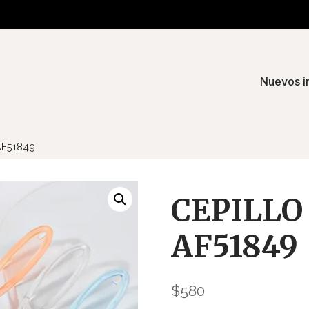
Nuevos i
F51849
CEPILLO
AF51849
$
580