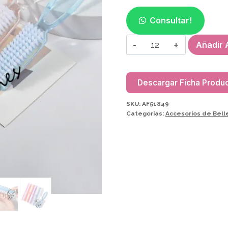
Consultar!
CEPILLO
Añadir A
C/MANGO
AF51849
cantidad
Descargar Ficha Produ
SKU:
AF51849
Categorías:
Accesorios de Bell