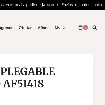
 el local a partir de $100.000 - Envíos al interior a partir de $
ngresos
Ofertas
Afines
Menú
0
 PLEGABLE
 AF51418