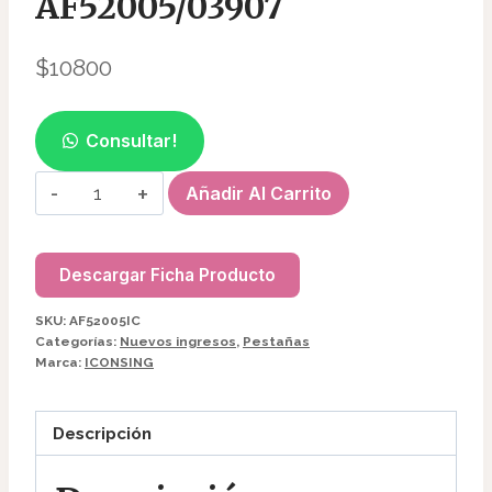
AF52005/03907
$
10800
Consultar!
CAMELLIA
Añadir Al Carrito
2
EN
1
Descargar Ficha Producto
P/LAMINADO
SKU:
AF52005IC
DE
Categorías:
Nuevos ingresos
,
Pestañas
CEJAS
Marca:
ICONSING
15ML
ICONSING
Descripción
AF52005/03907
cantidad