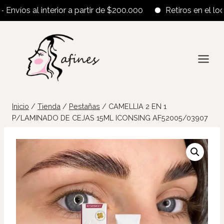
víos al interior a partir de $200.000
Retiros en el local a
Saltar
al
contenido
Inicio
/
Tienda
/
Pestañas
/
CAMELLIA 2 EN 1
P/LAMINADO DE CEJAS 15ML ICONSING AF52005/03907