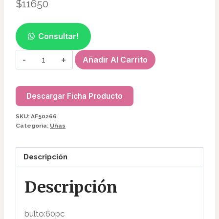
$
11650
Consultar!
CABINA
Añadir Al Carrito
SUN19
MINI
UV/LED
Descargar Ficha Producto
36W
SKU:
AF50266
AF50266
Categoría:
Uñas
cantidad
Descripción
Descripción
bulto:60pc