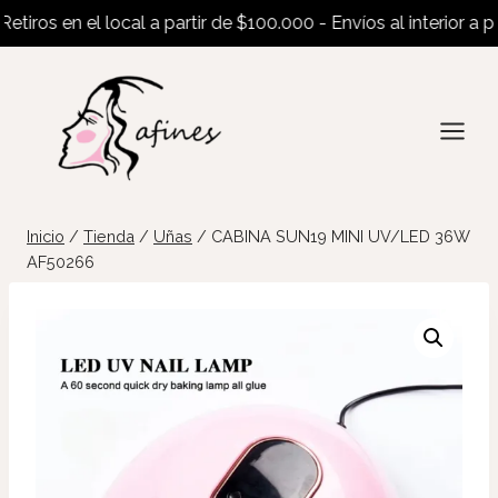
iros en el local a partir de $100.000 - Envíos al interior a par
Saltar
al
contenido
Inicio
/
Tienda
/
Uñas
/
CABINA SUN19 MINI UV/LED 36W
AF50266