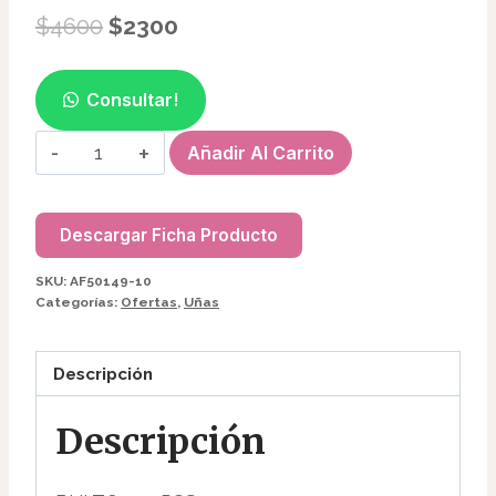
El
El
$
4600
$
2300
precio
precio
original
actual
Consultar!
era:
es:
CABINA
Añadir Al Carrito
$4600.
$2300.
BOMBOM
6W
AF50149
Descargar Ficha Producto
cantidad
SKU:
AF50149-10
Categorías:
Ofertas
,
Uñas
Descripción
Descripción