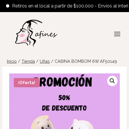
Retiros en el local a partir de $100.000 - Envíos al interior
Saltar
al
contenido
Inicio
/
Tienda
/
Uñas
/
CABINA BOMBOM 6W AF50149
¡Oferta!