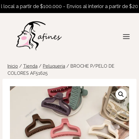
cal a partir de $100.000 - Envíos al interior a partir de $200.0
Saltar
al
contenido
Inicio
/
Tienda
/
Peluqueria
/
BROCHE P/PELO DE
COLORES AF51625