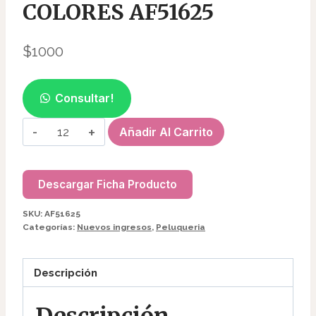
COLORES AF51625
$
1000
Consultar!
BROCHE
Añadir Al Carrito
P/PELO
DE
COLORES
Descargar Ficha Producto
AF51625
SKU:
AF51625
cantidad
Categorías:
Nuevos ingresos
,
Peluqueria
Descripción
Descripción