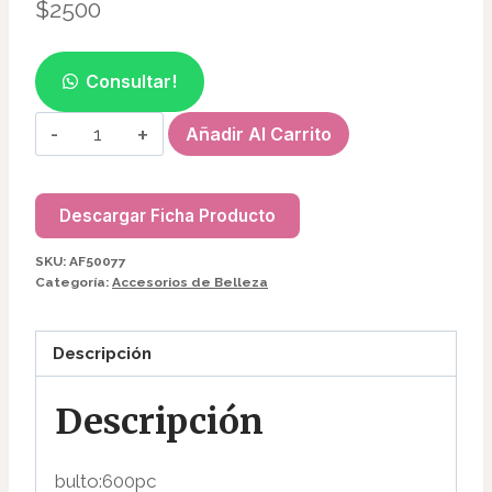
$
2500
Consultar!
BROCHA
Añadir Al Carrito
GRANDE
C/GLITTER
AF50077
Descargar Ficha Producto
cantidad
SKU:
AF50077
Categoría:
Accesorios de Belleza
Descripción
Descripción
bulto:600pc