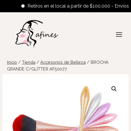
Retiros en el local a partir de $100.000 - Envíos al in
Saltar
al
contenido
Inicio
/
Tienda
/
Accesorios de Belleza
/
BROCHA
GRANDE C/GLITTER AF50077