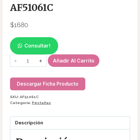
AF51061C
$
1680
Consultar!
BIGUDIES
Añadir Al Carrito
DE
SILICONA(5PARES)
PARA
Descargar Ficha Producto
LIFTING
SKU:
AF51061C
DE
Categoría:
Pestañas
PESTAÑAS
AF51061C
Descripción
cantidad