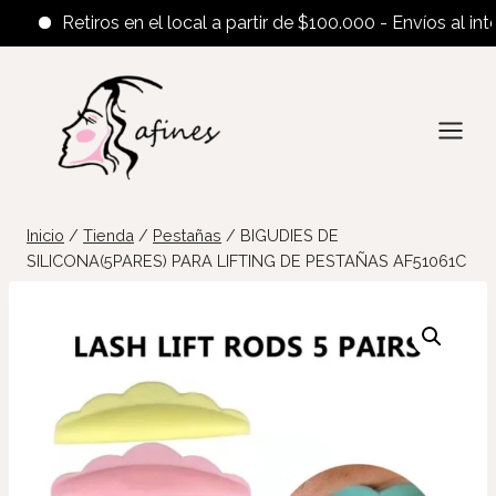
Retiros en el local a partir de $100.000 - Envíos al interio
Saltar
al
contenido
Inicio
/
Tienda
/
Pestañas
/
BIGUDIES DE
SILICONA(5PARES) PARA LIFTING DE PESTAÑAS AF51061C