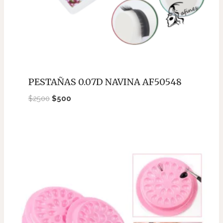
PESTAÑAS 0.07D NAVINA AF50548
El
El
$
2500
$
500
precio
precio
original
actual
era:
es:
$2500.
$500.