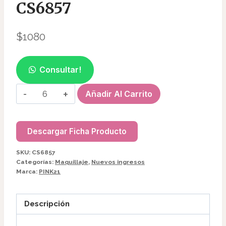
CS6857
$
1080
Consultar!
BALSAMO
Añadir Al Carrito
LABIAL
C/COLGANTE
PINK21
Descargar Ficha Producto
CS6857
SKU:
CS6857
cantidad
Categorías:
Maquillaje
,
Nuevos ingresos
Marca:
PINK21
Descripción