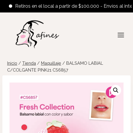
Retiros en el local a partir de $100.000 - Envíos al interior
Saltar
al
contenido
Inicio
/
Tienda
/
Maquillaje
/
BALSAMO LABIAL
C/COLGANTE PINK21 CS6857