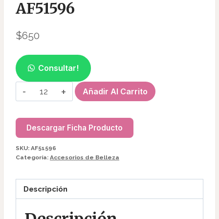
AF51596
$
650
Consultar!
ANTIFAZ
Añadir Al Carrito
DE
SEDA
AF51596
Descargar Ficha Producto
cantidad
SKU:
AF51596
Categoría:
Accesorios de Belleza
Descripción
Descripción