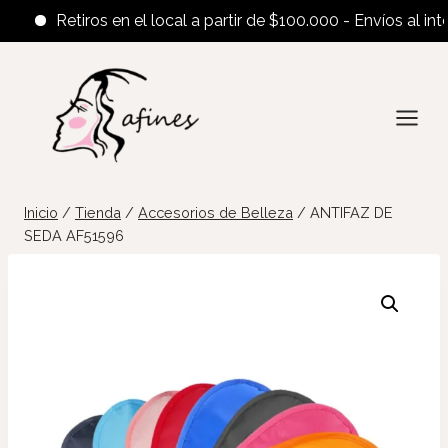
Retiros en el local a partir de $100.000 - Envíos al interi
Saltar
al
contenido
Inicio
/
Tienda
/
Accesorios de Belleza
/
ANTIFAZ DE
SEDA AF51596