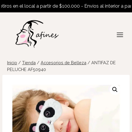
os en el local a partir de $100.000 - Envíos al interior a parti
Saltar
al
contenido
Inicio
/
Tienda
/
Accesorios de Belleza
/
ANTIFAZ DE
PELUCHE AF50940