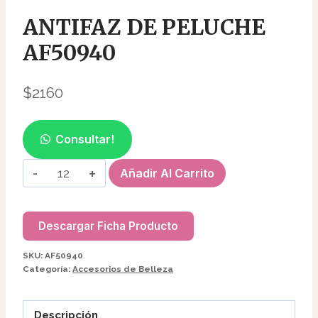
ANTIFAZ DE PELUCHE
AF50940
$
2160
Consultar!
ANTIFAZ
Añadir Al Carrito
DE
PELUCHE
AF50940
Descargar Ficha Producto
cantidad
SKU:
AF50940
Categoría:
Accesorios de Belleza
Descripción