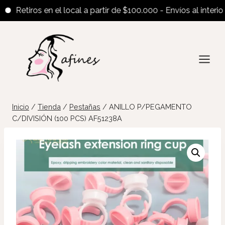
Retiros en el local a partir de $100.000 - Envíos al interior a 
Saltar
al
contenido
Inicio
/
Tienda
/
Pestañas
/
ANILLO P/PEGAMENTO
C/DIVISIÓN (100 PCS) AF51238A