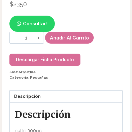
$
2350
Consultar!
ANILLO
Añadir Al Carrito
P/PEGAMENTO
C/DIVISIÓN
(100
Descargar Ficha Producto
PCS)
SKU:
AF51238A
AF51238A
Categoría:
Pestañas
cantidad
Descripción
Descripción
bulto:300pc