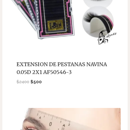
EXTENSION DE PESTANAS NAVINA
0.05D 2X1 AF50546-3
El
El
$
2400
$
500
precio
precio
original
actual
era:
es:
$2400.
$500.