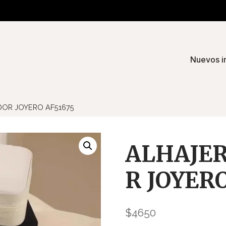
Nuevos i
OR JOYERO AF51675
ALHAJE
R JOYERO
$
4650