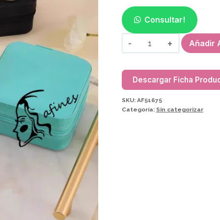
Consultar!
ALHAJERO/ORGAN
Añadir A
JOYERO
AF51675
cantidad
Descargar Ficha Produ
SKU:
AF51675
Categoría:
Sin categorizar