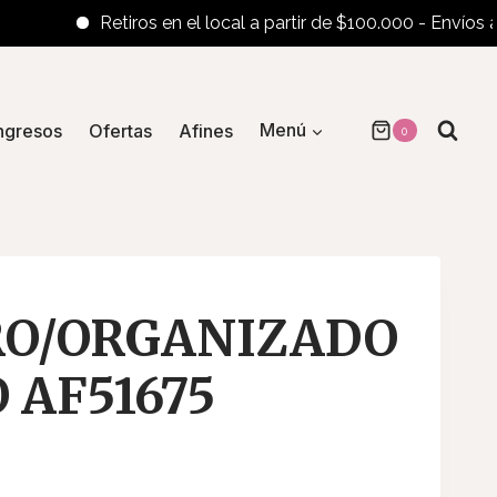
Retiros en el local a partir de $100.000 - Envíos al inter
ngresos
Ofertas
Afines
Menú
0
RO/ORGANIZADO
 AF51675