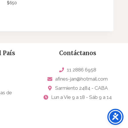
$
650
 País
Contáctanos
11 2886 6958
afines-jan@hotmail.com
Sarmiento 2484 - CABA
sas de
Lun a Vie 9 a 18 - Sáb 9 a 14