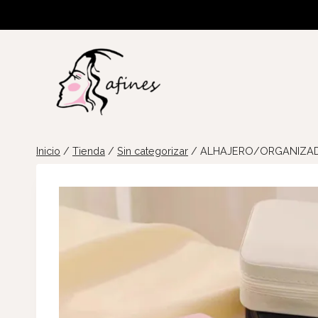
Saltar
al
contenido
Inicio
/
Tienda
/
Sin categorizar
/
ALHAJERO/ORGANIZAD