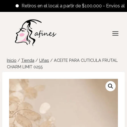
Retiros en el local a partir de $100.000 - Envíos al inter
Saltar
al
contenido
Inicio
/
Tienda
/
Uñas
/
ACEITE PARA CUTICULA FRUTAL
CHARM LIMIT 0255