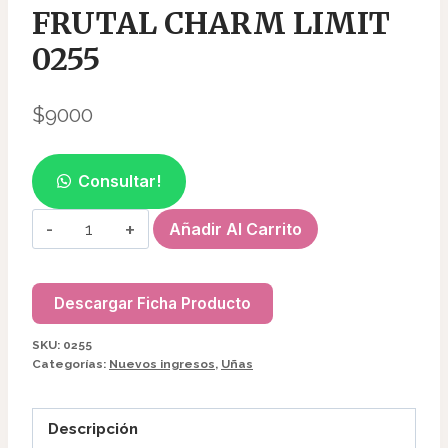
FRUTAL CHARM LIMIT
0255
$
9000
Consultar!
ACEITE
Añadir Al Carrito
PARA
CUTICULA
FRUTAL
Descargar Ficha Producto
CHARM
SKU:
0255
LIMIT
Categorías:
Nuevos ingresos
,
Uñas
0255
cantidad
Descripción