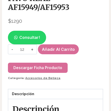
AF15949/AF15953
$
1290
Consultar!
ABANICO
Añadir Al Carrito
ESTAMPADO
PAVO
REAL
Descargar Ficha Producto
AF15949/AF15953
Categoría:
Accesorios de Belleza
cantidad
Descripción
Descripción