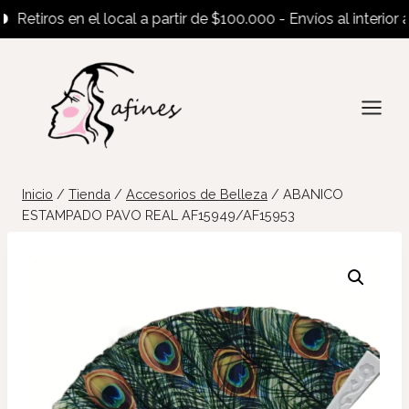
etiros en el local a partir de $100.000 - Envíos al interior a p
Saltar
al
contenido
Inicio
/
Tienda
/
Accesorios de Belleza
/
ABANICO
ESTAMPADO PAVO REAL AF15949/AF15953