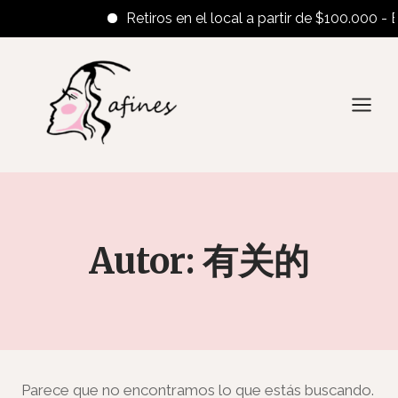
Retiros en el local a partir de $100.000 - En
Saltar
al
contenido
Autor: 有关的
Parece que no encontramos lo que estás buscando.